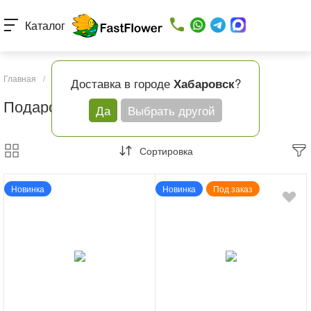
Каталог
Главная
/
Каталог товаров
/
Подарочные наборы
Доставка в городе
?
Хабаровск
Подарочные наборы
Да
Выбрать другой
Сортировка
Новинка
Новинка
Под заказ